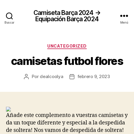
Camiseta Barça 2024 →
Equipación Barça 2024
Buscar
Menú
Categorías
UNCATEGORIZED
camisetas futbol flores
Por
dealcoolya
febrero 9, 2023
Autor
Fecha
de
de
la
la
entrada
entrada
Añade este complemento a vuestras camisetas y
da un toque diferente y especial a la despedida
de soltera! Nos vamos de despedida de soltera!