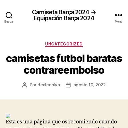
Camiseta Barça 2024 →
Equipación Barça 2024
Buscar
Menú
Categorías
UNCATEGORIZED
camisetas futbol baratas
contrareembolso
Por
dealcoolya
agosto 10, 2022
Autor
Fecha
de
de
la
la
entrada
entrada
Esta es una página que os recomiendo cuando