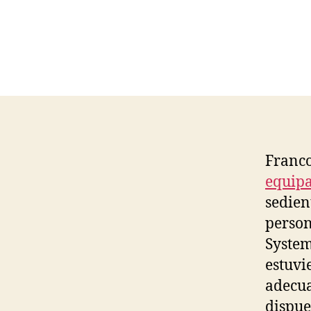
Franco
equip
sedient
person
System
estuvi
adecua
dispue