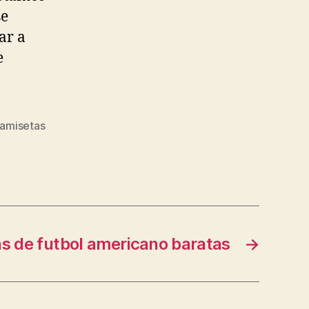
se
ar a
e
amisetas
s de futbol americano baratas
→