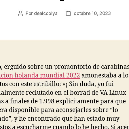
Por
dealcoolya
octubre 10, 2023
Autor
Fecha
de
de
la
la
entrada
entrada
, erguido sobre un promontorio de carabinas
acion holanda mundial 2022
amonestaba a lo
os con este estribillo: «¡ Sin duda, yo fui
almente reclutado en el borrad de VA Linux
s a finales de 1.998 explícitamente para que
era disponible para aconsejarles sobre “lo
do”, y he encontrado que han estado muy
stos a escucharme cuando lo he hecho. Si ac