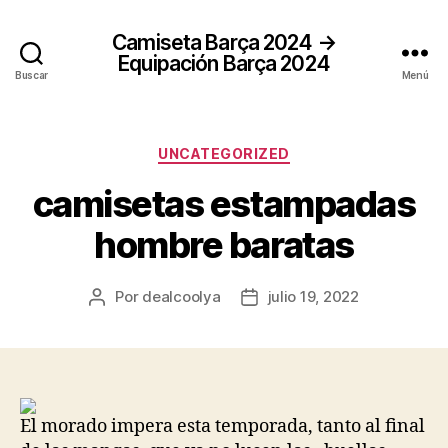
Camiseta Barça 2024 →
Equipación Barça 2024
Buscar
Menú
Categorías
UNCATEGORIZED
camisetas estampadas
hombre baratas
Por
dealcoolya
julio 19, 2022
Autor
Fecha
de
de
la
la
entrada
entrada
El morado impera esta temporada, tanto al final