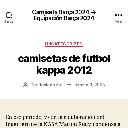
Camiseta Barça 2024 →
Equipación Barça 2024
Buscar
Menú
Categorías
UNCATEGORIZED
camisetas de futbol
kappa 2012
Por
dealcoolya
agosto 3, 2023
Autor
Fecha
de
de
la
la
entrada
entrada
En ese periodo, y con la colaboración del
ingeniero de la NASA Marion Rudy, comienza a