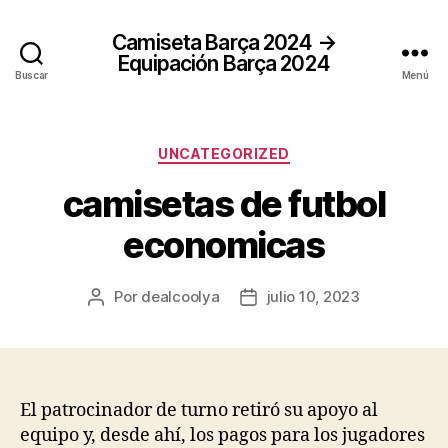
Camiseta Barça 2024 →
Equipación Barça 2024
Buscar
Menú
Categorías
UNCATEGORIZED
camisetas de futbol
economicas
Por
dealcoolya
julio 10, 2023
Autor
Fecha
de
de
la
la
entrada
entrada
El patrocinador de turno retiró su apoyo al
equipo y, desde ahí, los pagos para los jugadores