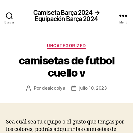
Camiseta Barça 2024 →
Equipación Barça 2024
Buscar
Menú
Categorías
UNCATEGORIZED
camisetas de futbol
cuello v
Por
dealcoolya
julio 10, 2023
Autor
Fecha
de
de
la
la
entrada
entrada
Sea cuál sea tu equipo o el gusto que tengas por
los colores, podrás adquirir las camisetas de