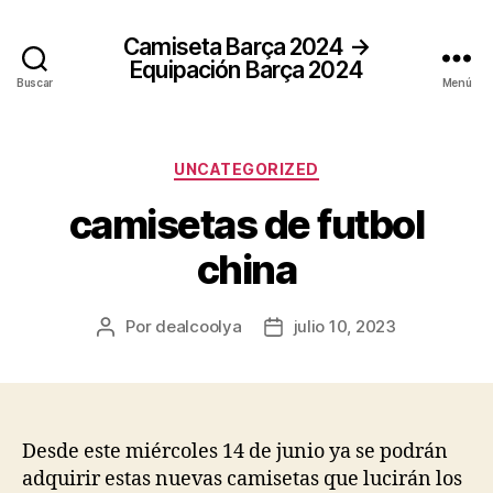
Camiseta Barça 2024 →
Equipación Barça 2024
Buscar
Menú
Categorías
UNCATEGORIZED
camisetas de futbol
china
Por
dealcoolya
julio 10, 2023
Autor
Fecha
de
de
la
la
entrada
entrada
Desde este miércoles 14 de junio ya se podrán
adquirir estas nuevas camisetas que lucirán los