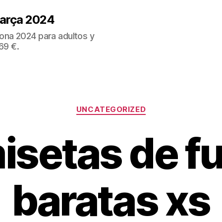
Barça 2024
ona 2024 para adultos y
69 €.
Categorías
UNCATEGORIZED
isetas de fu
baratas xs