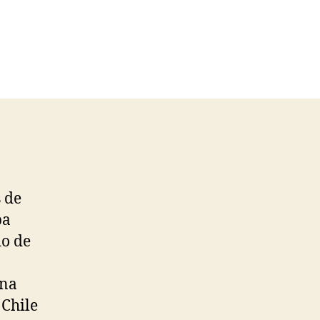
s de
pa
do de
ina
 Chile