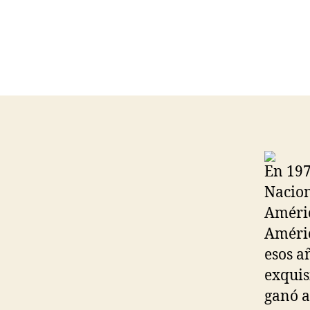
En 197
Nacion
Améric
Améric
esos a
exquis
ganó a