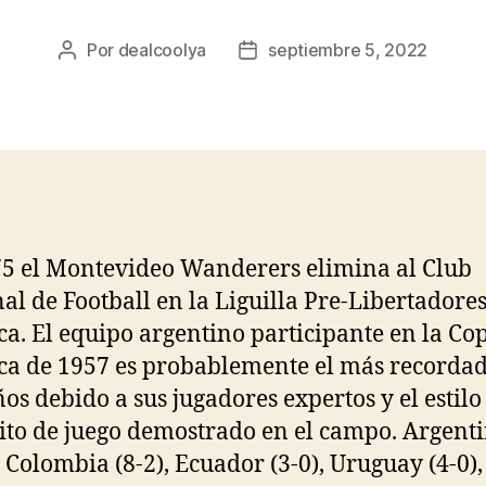
Por
dealcoolya
septiembre 5, 2022
Autor
Fecha
de
de
la
la
entrada
entrada
5 el Montevideo Wanderers elimina al Club
al de Football en la Liguilla Pre-Libertadore
a. El equipo argentino participante en la Co
a de 1957 es probablemente el más recorda
ños debido a sus jugadores expertos y el estilo
ito de juego demostrado en el campo. Argent
 Colombia (8-2), Ecuador (3-0), Uruguay (4-0),