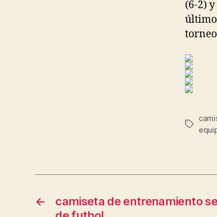
(6-2) 
último
torneo
cami
Etiqueta
equip
←
camiseta de entrenamiento se
de futbol