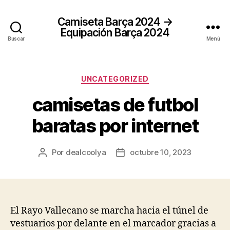
Camiseta Barça 2024 →
Equipación Barça 2024
Buscar
Menú
Categorías
UNCATEGORIZED
camisetas de futbol
baratas por internet
Por
dealcoolya
octubre 10, 2023
Autor
Fecha
de
de
la
la
entrada
entrada
El Rayo Vallecano se marcha hacia el túnel de
vestuarios por delante en el marcador gracias a