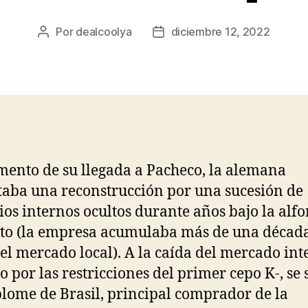
Por
dealcoolya
diciembre 12, 2022
Autor
Fecha
de
de
la
la
entrada
entrada
ento de su llegada a Pacheco, la alemana
taba una reconstrucción por una sucesión de
ios internos ocultos durante años bajo la al
ito (la empresa acumulaba más de una décad
del mercado local). A la caída del mercado int
o por las restricciones del primer cepo K-, se
plome de Brasil, principal comprador de la