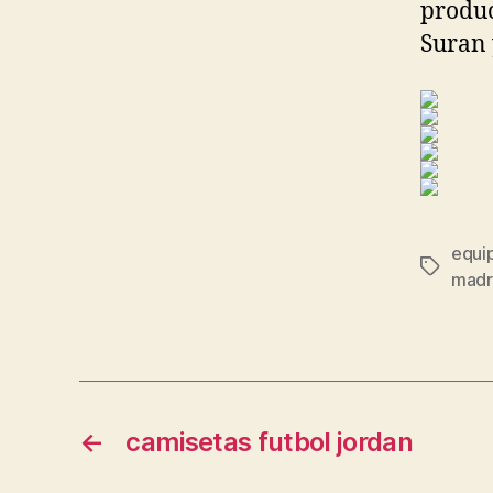
produc
Suran 
equi
Etiqueta
madr
←
camisetas futbol jordan