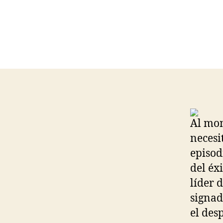
Al mom
necesi
episod
del éx
líder 
signad
el des