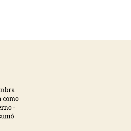
fombra
a como
erno -
 sumó