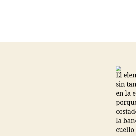
El ele
sin ta
en la 
porque
costad
la ban
cuello