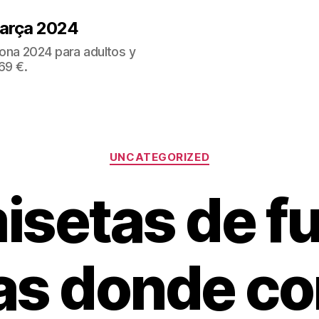
Barça 2024
ona 2024 para adultos y
69 €.
Categorías
UNCATEGORIZED
isetas de fu
as donde c