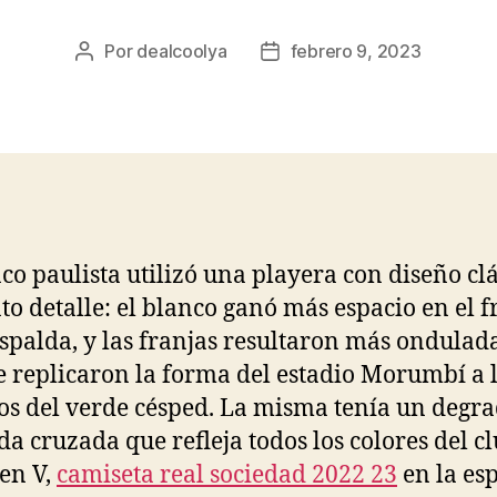
Por
dealcoolya
febrero 9, 2023
Autor
Fecha
de
de
la
la
entrada
entrada
nco paulista utilizó una playera con diseño cl
nto detalle: el blanco ganó más espacio en el f
espalda, y las franjas resultaron más ondulad
 replicaron la forma del estadio Morumbí a 
os del verde césped. La misma tenía un degra
da cruzada que refleja todos los colores del cl
 en V,
camiseta real sociedad 2022 23
en la es