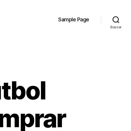
Sample Page
Buscar
tbol
omprar