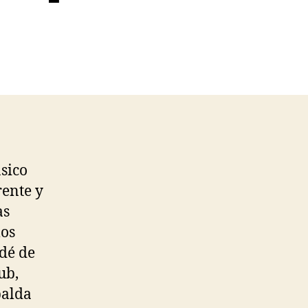
ásico
rente y
as
los
dé de
ub,
palda