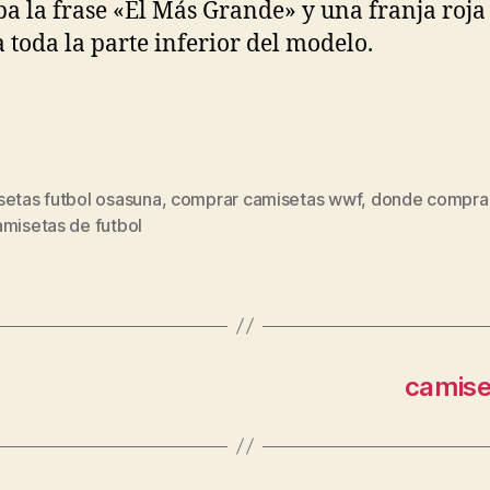
ba la frase «El Más Grande» y una franja roja
 toda la parte inferior del modelo.
setas futbol osasuna
,
comprar camisetas wwf
,
donde comprar
s
amisetas de futbol
camiset