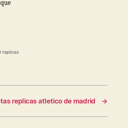
 que
 replicas
as replicas atletico de madrid
→