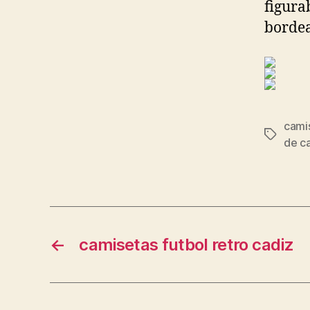
figura
bordea
cami
Etiqueta
de c
←
camisetas futbol retro cadiz