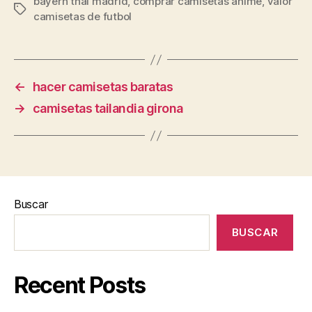
bayern thai madrid
,
comprar camisetas anime
,
valor
Etiquetas
camisetas de futbol
←
hacer camisetas baratas
→
camisetas tailandia girona
Buscar
BUSCAR
Recent Posts