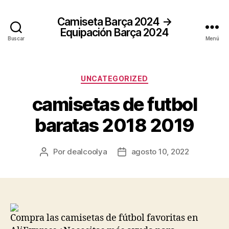
Camiseta Barça 2024 →
Equipación Barça 2024
Buscar
Menú
Categorías
UNCATEGORIZED
camisetas de futbol
baratas 2018 2019
Por
dealcoolya
agosto 10, 2022
Autor
Fecha
de
de
la
la
entrada
entrada
Compra las camisetas de fútbol favoritas en