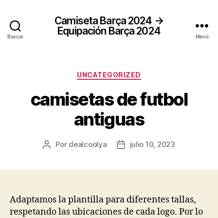
Camiseta Barça 2024 →
Equipación Barça 2024
Buscar
Menú
Categorías
UNCATEGORIZED
camisetas de futbol
antiguas
Por
dealcoolya
julio 10, 2023
Autor
Fecha
de
de
la
la
entrada
entrada
Adaptamos la plantilla para diferentes tallas,
respetando las ubicaciones de cada logo. Por lo