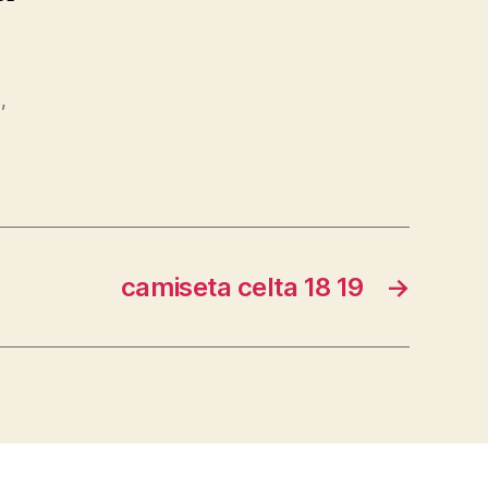
n
,
camiseta celta 18 19
→