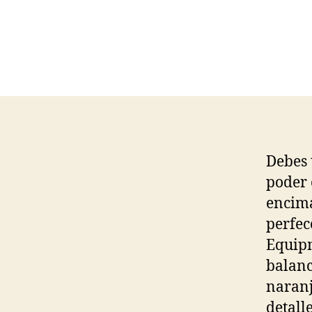
Debes 
poder 
encima
perfec
Equipm
balanc
naranj
detall