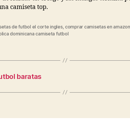
una camiseta top.
etas de futbol el corte ingles
,
comprar camisetas en amazo
s
blica dominicana camiseta futbol
utbol baratas