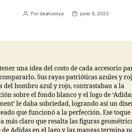
Por
dealcoolya
junio 9, 2023
Autor
Fecha
de
de
la
la
entrada
entrada
tener una idea del costo de cada accesorio pa
compararlo. Sus rayas patrióticas azules y ro
 del hombro azul y rojo, contrastaban a la
ción sobre el fondo blanco y el logo de ‘Adida
ent’ le daba sobriedad, logrando así un dis
eado que funcionó a la perfección. Ese toque
a más claro que resalta las figuras geométrica
e de Adidas en el lago y las mangas termina p