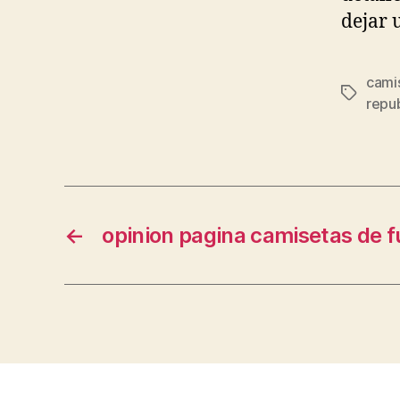
dejar 
camis
Etiqueta
repu
←
opinion pagina camisetas de f