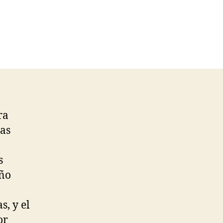
ra
jas
s
eño
s, y el
or