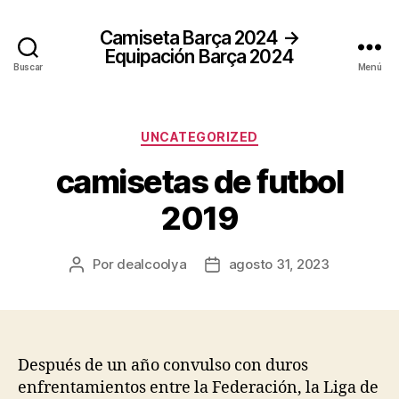
Camiseta Barça 2024 →
Equipación Barça 2024
Buscar
Menú
Categorías
UNCATEGORIZED
camisetas de futbol
2019
Por
dealcoolya
agosto 31, 2023
Autor
Fecha
de
de
la
la
entrada
entrada
Después de un año convulso con duros
enfrentamientos entre la Federación, la Liga de