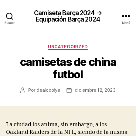
Camiseta Barça 2024 →
Equipación Barça 2024
Buscar
Menú
Categorías
UNCATEGORIZED
camisetas de china
futbol
Por
dealcoolya
diciembre 12, 2023
Autor
Fecha
de
de
la
la
entrada
entrada
La ciudad los anima, sin embargo, a los
Oakland Raiders de la NFL, siendo de la misma