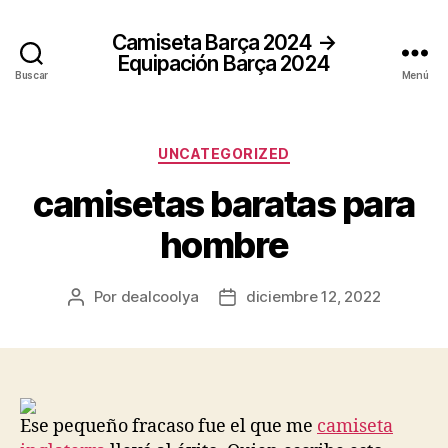
Camiseta Barça 2024 →
Equipación Barça 2024
Buscar
Menú
Categorías
UNCATEGORIZED
camisetas baratas para
hombre
Por
dealcoolya
diciembre 12, 2022
Autor
Fecha
de
de
la
la
entrada
entrada
Ese pequeño fracaso fue el que me
camiseta