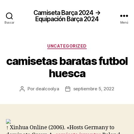
Camiseta Barça 2024 →
Equipación Barça 2024
Buscar
Menú
Categorías
UNCATEGORIZED
camisetas baratas futbol
huesca
Por
dealcoolya
septiembre 5, 2022
Autor
Fecha
de
de
la
la
entrada
entrada
↑ Xinhua Online (2006). «Hosts Germany to