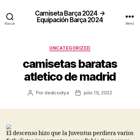
Camiseta Barça 2024 →
Equipación Barça 2024
Buscar
Menú
Categorías
UNCATEGORIZED
camisetas baratas
atletico de madrid
Por
dealcoolya
julio 19, 2022
Autor
Fecha
de
de
la
la
entrada
entrada
El descenso hizo que la Juventus perdiera varios