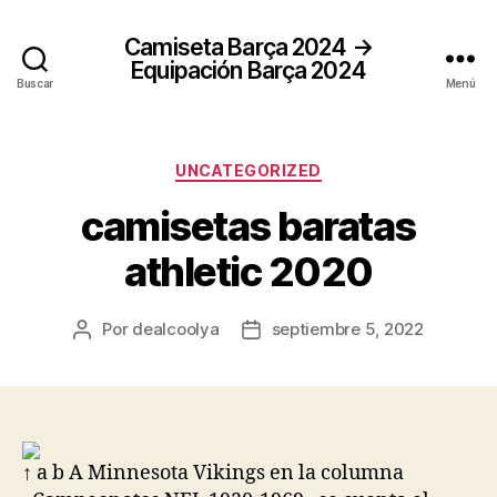
Camiseta Barça 2024 →
Equipación Barça 2024
Buscar
Menú
Categorías
UNCATEGORIZED
camisetas baratas
athletic 2020
Por
dealcoolya
septiembre 5, 2022
Autor
Fecha
de
de
la
la
entrada
entrada
↑ a b A Minnesota Vikings en la columna