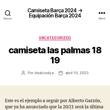
Camiseta Barça 2024 →
Equipación Barça 2024
Buscar
Menú
Categorías
UNCATEGORIZED
camiseta las palmas 18
19
Por
dealcoolya
abril 10, 2023
Autor
Fecha
de
de
la
la
entrada
entrada
Este es el ejemplo a seguir por Alberto Garzón,
que ya ha anunciado que la 20/21 será la última