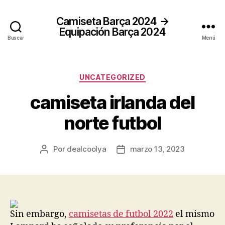
Camiseta Barça 2024 →
Equipación Barça 2024
Buscar
Menú
Categorías
UNCATEGORIZED
camiseta irlanda del
norte futbol
Por
dealcoolya
marzo 13, 2023
Autor
Fecha
de
de
la
la
entrada
entrada
Sin embargo,
camisetas de futbol 2022
el mismo