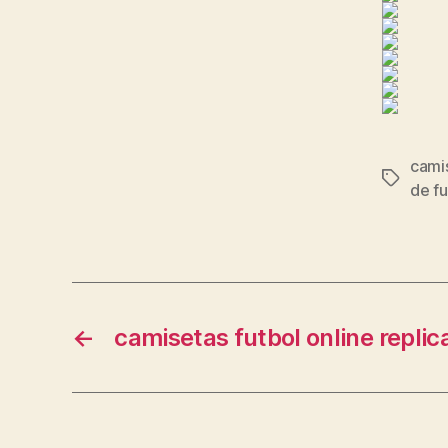
camis
Etiqueta
de fu
←
camisetas futbol online replic