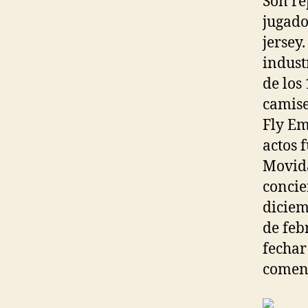
Son ré
jugado
jersey
industr
de los
camise
Fly Em
actos 
Movida
concie
diciem
de feb
fechar
comenz