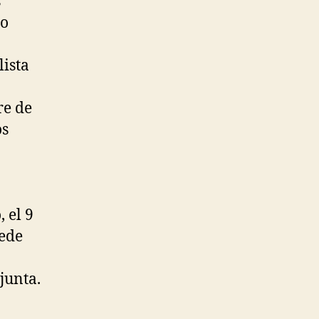
s
mo
lista
re de
os
 el 9
uede
junta.