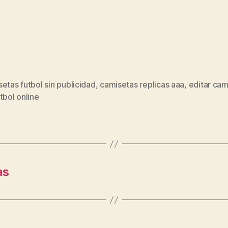
etas futbol sin publicidad
,
camisetas replicas aaa
,
editar cam
s
tbol online
as