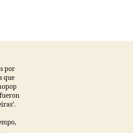
s por
s que
cnopop
 fueron
iras’.
iempo,
,