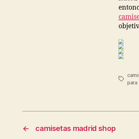
entonc
camise
objeti
cami
Etiqueta
para
←
camisetas madrid shop