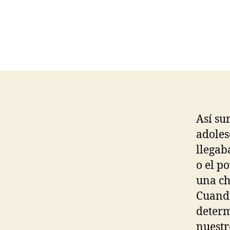
Así su
adoles
llegab
o el p
una ch
Cuando
determ
nuestr