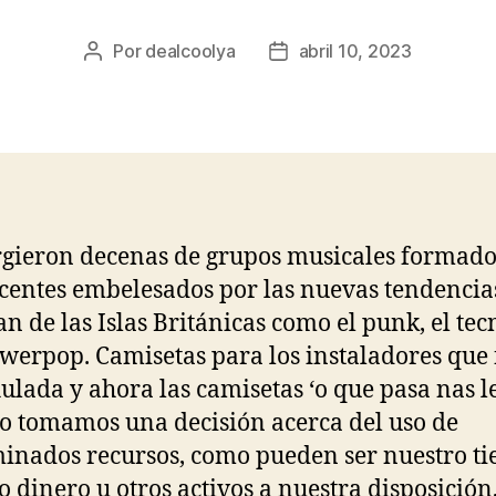
Por
dealcoolya
abril 10, 2023
Autor
Fecha
de
de
la
la
entrada
entrada
rgieron decenas de grupos musicales formado
centes embelesados por las nuevas tendencia
an de las Islas Británicas como el punk, el te
owerpop. Camisetas para los instaladores que
ulada y ahora las camisetas ‘o que pasa nas le
 tomamos una decisión acerca del uso de
inados recursos, como pueden ser nuestro t
o dinero u otros activos a nuestra disposición