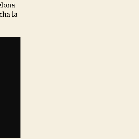
elona
cha la