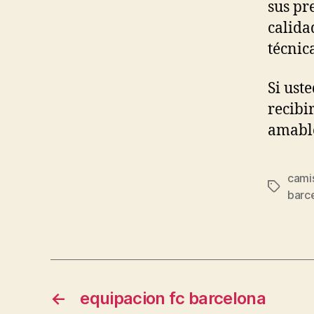
sus pr
calida
técnic
Si ust
recibi
amable
cami
Etiqueta
barc
←
equipacion fc barcelona