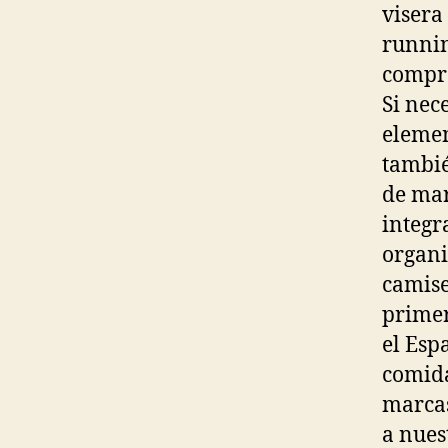
visera
runnin
compre
Si nec
elemen
tambié
de mar
integr
organi
camise
primer
el Esp
comida
marcas
a nues