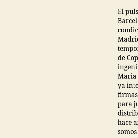
El pul
Barcel
condic
Madrid
tempor
de Cop
ingeni
Maria 
ya int
firmas
para j
distri
hace a
somos 