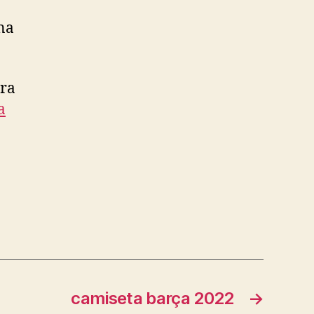
na
ara
a
camiseta barça 2022
→