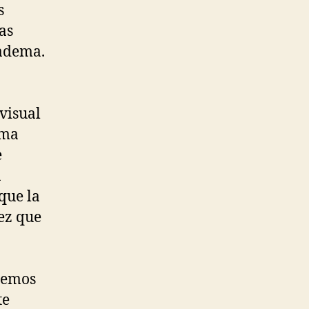
s
as
iadema.
visual
rma
e
a
que la
ez que
gemos
te