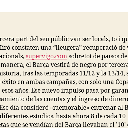
la
la
entrada
entrada
rcera part del seu públic van ser locals, to i q
Miró constaten una “lleugera” recuperació de v
acionals,
supervigo.com
sobretot de països de
 manera, el Barça vestirá de negro por tercer
historia, tras las temporadas 11/12 y la 13/14, 
éxito en ambas campañas, con solo una Copa
 esos años. Ese nuevo impulso pasa por garan
eamiento de las cuentas y el ingreso de dinero
 Ese día consideró «memorable» entrenar al B
diferentes estudios, hasta ahora 8 de cada 10
tas que se vendían del Barça llevaban el ’10’