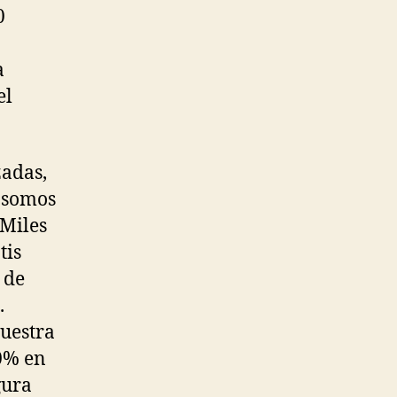
0
a
el
zadas,
e somos
 Miles
tis
 de
.
nuestra
30% en
gura