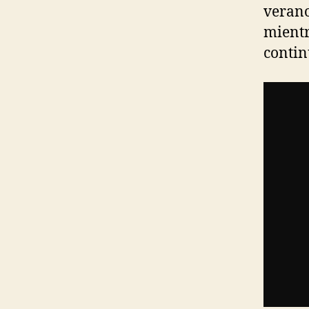
verano
mientr
contin