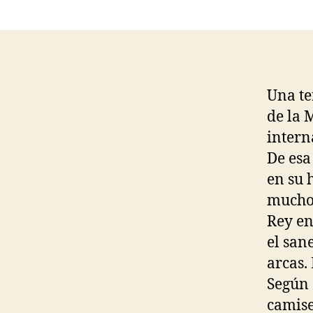
Una te
de la 
intern
De esa
en su 
mucho 
Rey en
el san
arcas.
Según 
camise