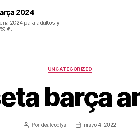
Barça 2024
ona 2024 para adultos y
69 €.
Categorías
UNCATEGORIZED
eta barça am
Por
dealcoolya
mayo 4, 2022
Autor
Fecha
de
de