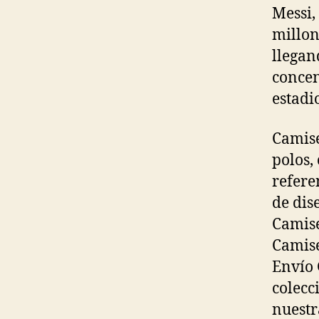
Messi,
millon
llegan
concen
estadi
Camise
polos,
refere
de dis
Camise
Camise
Envío 
colecc
nuestr