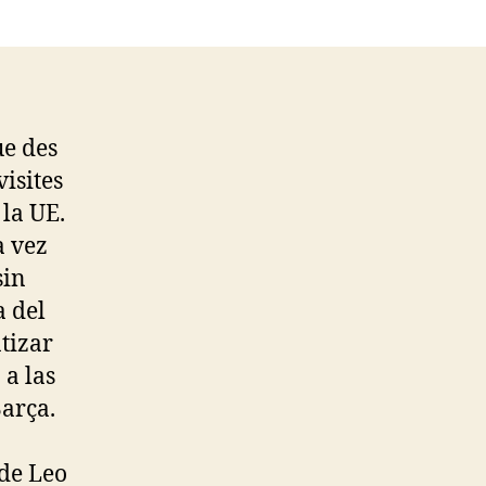
ue des
isites
 la UE.
a vez
sin
 del
tizar
 a las
arça.
 de Leo