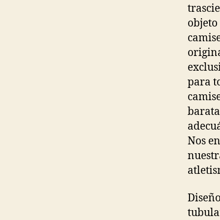
trasci
objeto
camise
origin
exclus
para t
camise
baratas
adecuá
Nos en
nuestr
atleti
Diseño
tubula