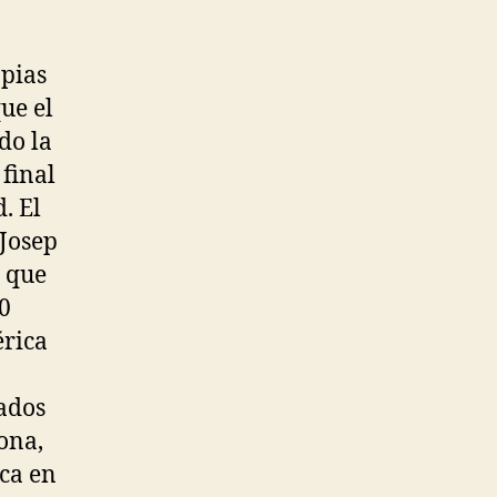
opias
ue el
do la
final
. El
 Josep
o que
00
érica
ados
ona,
ca en