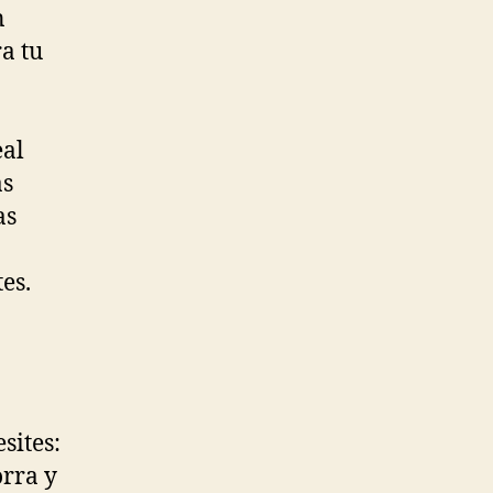
n
a tu
eal
as
as
es.
sites:
orra y