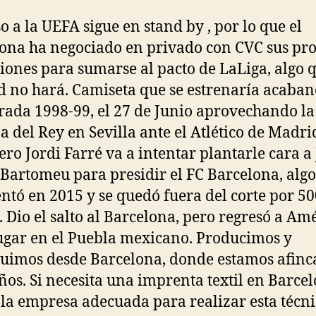
so a la UEFA sigue en stand by , por lo que el
ona ha negociado en privado con CVC sus pr
iones para sumarse al pacto de LaLiga, algo q
 no hará. Camiseta que se estrenaría acaban
ada 1998-99, el 27 de Junio aprovechando la 
a del Rey en Sevilla ante el Atlético de Madrid
ero Jordi Farré va a intentar plantarle cara a
Bartomeu para presidir el FC Barcelona, alg
entó en 2015 y se quedó fuera del corte por 5
. Dio el salto al Barcelona, pero regresó a Am
ugar en el Puebla mexicano. Producimos y
buimos desde Barcelona, donde estamos afinc
ños. Si necesita una imprenta textil en Barcel
la empresa adecuada para realizar esta técni