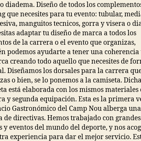
 o diadema. Diseño de todos los complemento
g que necesites para tu evento: tubular, medi
siva, manguitos tecnicos, gorra y visera o d
esitas adaptar tu diseño de marca a todos los
tos de la carrera o el evento que organizas,
n podemos ayudarte a tener una coherencia 
ca creando todo aquello que necesites de fo
al. Diseñamos los dorsales para la carrera qu
zas o bien, se lo ponemos a la camiseta. Dich
ta está elaborada con los mismos materiales 
a y segunda equipación. Esta es la primera v
acio Gastronómico del Camp Nou alberga una
 de directivas. Hemos trabajado con grandes
 y eventos del mundo del deporte, y nos aco
tra experiencia para dar el mejor servicio. Es