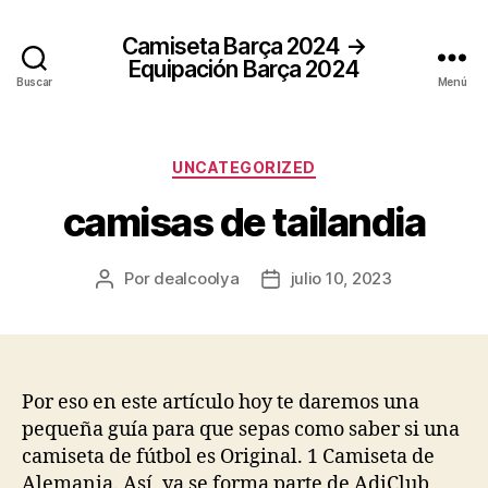
Camiseta Barça 2024 →
Equipación Barça 2024
Buscar
Menú
Categorías
UNCATEGORIZED
camisas de tailandia
Por
dealcoolya
julio 10, 2023
Autor
Fecha
de
de
la
la
entrada
entrada
Por eso en este artículo hoy te daremos una
pequeña guía para que sepas como saber si una
camiseta de fútbol es Original. 1 Camiseta de
Alemania. Así, ya se forma parte de AdiClub