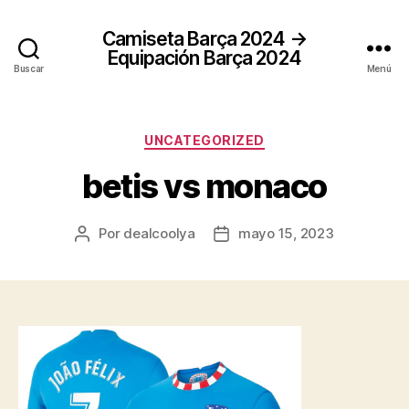
Camiseta Barça 2024 →
Equipación Barça 2024
Buscar
Menú
Categorías
UNCATEGORIZED
betis vs monaco
Por
dealcoolya
mayo 15, 2023
Autor
Fecha
de
de
la
la
entrada
entrada