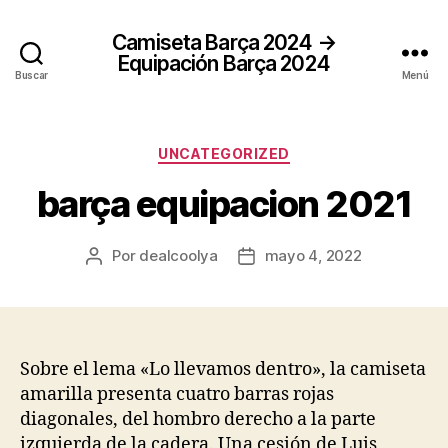
Camiseta Barça 2024 →
Equipación Barça 2024
Buscar
Menú
Categorías
UNCATEGORIZED
barça equipacion 2021
Por
dealcoolya
mayo 4, 2022
Autor
Fecha
de
de
la
la
entrada
entrada
Sobre el lema «Lo llevamos dentro», la camiseta
amarilla presenta cuatro barras rojas
diagonales, del hombro derecho a la parte
izquierda de la cadera. Una cesión de Luis