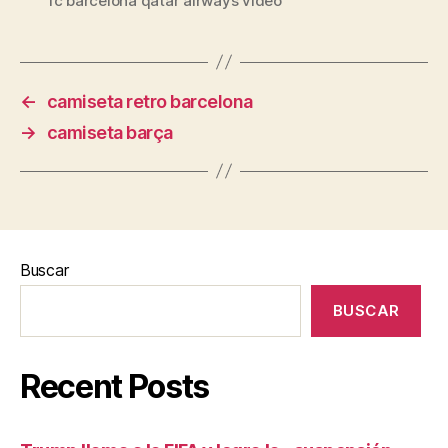
fc barcelona qatar airways video
←
camiseta retro barcelona
→
camiseta barça
Buscar
BUSCAR
Recent Posts