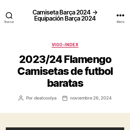
Camiseta Barça 2024 →
Equipación Barça 2024
Buscar
Menú
Categorías
VIGO-INDEX
2023/24 Flamengo
Camisetas de futbol
baratas
Por
dealcoolya
noviembre 26, 2024
Autor
Fecha
de
de
la
la
entrada
entrada