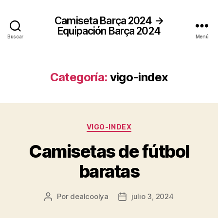
Camiseta Barça 2024 →
Equipación Barça 2024
Buscar
Menú
Categoría:
vigo-index
Categorías
VIGO-INDEX
Camisetas de fútbol
baratas
Por
dealcoolya
julio 3, 2024
Autor
Fecha
de
de